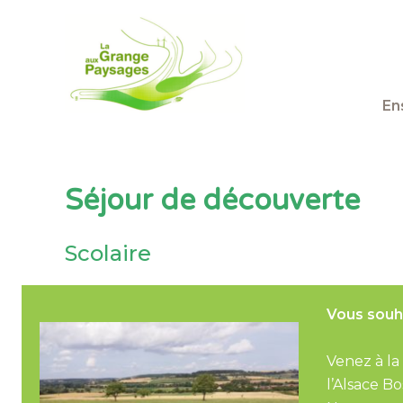
En
Aller
au
contenu
Séjour de découverte
Scolaire
Vous souha
Venez à la
l’Alsace Bo