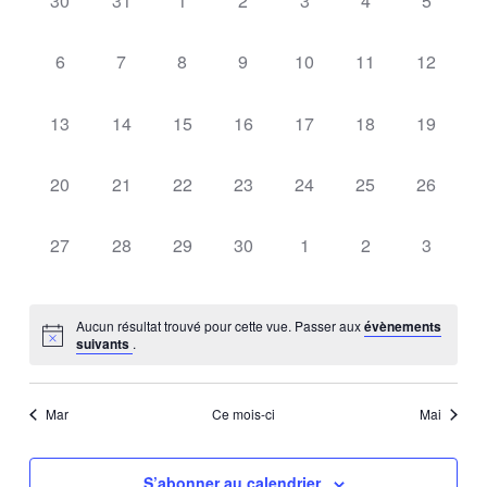
DE
Évè
30
31
1
2
3
4
5
date.
DE
évènement,
évènement,
évènement,
évènement,
évènement,
évènement,
évèneme
ÉVÈNEMENTS
VUES
0
0
0
0
0
0
0
6
7
8
9
10
11
12
ÉVÈNE
évènement,
évènement,
évènement,
évènement,
évènement,
évènement,
évèneme
0
0
0
0
0
0
0
13
14
15
16
17
18
19
évènement,
évènement,
évènement,
évènement,
évènement,
évènement,
évèneme
0
0
0
0
0
0
0
20
21
22
23
24
25
26
évènement,
évènement,
évènement,
évènement,
évènement,
évènement,
évèneme
0
0
0
0
0
0
0
27
28
29
30
1
2
3
évènement,
évènement,
évènement,
évènement,
évènement,
évènement,
évèneme
Aucun résultat trouvé pour cette vue. Passer aux
évènements
suivants
.
Mar
Ce mois-ci
Mai
S’abonner au calendrier