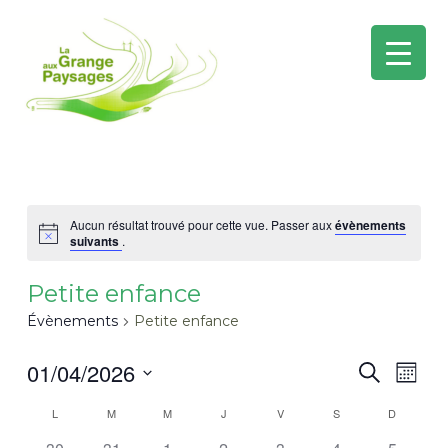
Mai
Men
Aller
au
contenu
Aucun résultat trouvé pour cette vue. Passer aux
évènements
suivants
.
Petite enfance
Évènements
Petite enfance
01/04/2026
RECHE
Navi
Recherche
Mois
de
ET
Sélectionnez
CALENDRIER
L
M
M
J
V
S
D
vue
une
NAVIG
0
0
0
0
0
0
0