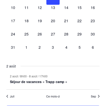
0
0
0
0
0
0
0
10
11
12
13
14
15
16
évènement,
évènement,
évènement,
évènement,
évènement,
évènement,
évèneme
0
0
0
0
0
0
0
17
18
19
20
21
22
23
évènement,
évènement,
évènement,
évènement,
évènement,
évènement,
évèneme
0
0
0
0
0
0
0
24
25
26
27
28
29
30
évènement,
évènement,
évènement,
évènement,
évènement,
évènement,
évèneme
0
0
0
0
0
0
0
31
1
2
3
4
5
6
évènement,
évènement,
évènement,
évènement,
évènement,
évènement,
évèneme
2 août
2 août / 8h00
-
8 août / 17h00
Séjour de vacances « Trapp camp »
Juil
Ce mois-ci
Sep