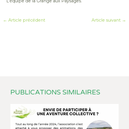
L’équipe de la Grange aux Paysages.
Navigation
←
Article précédent
Article suivant
→
des
articles
PUBLICATIONS SIMILAIRES