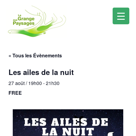
Mai
Men
Aller
au
« Tous les Évènements
contenu
Les ailes de la nuit
27 août / 19h00
-
21h30
FREE