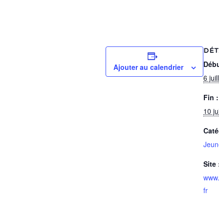
DÉT
Débu
Ajouter au calendrier
6 jui
Fin :
10 ju
Caté
Jeun
Site 
www.
fr